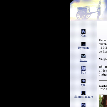
Hem
Du k
använ
Rymden
- 2 MB
att ku
Välj bi
Konst
Håll i
bilden
Bok
övriga
Spel
PanoEz
Copyrig
Skärmsläckare