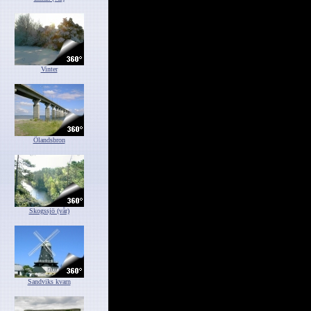
Vinter
Ölandsbron
Skogssjö (vår)
Sandviks kvarn