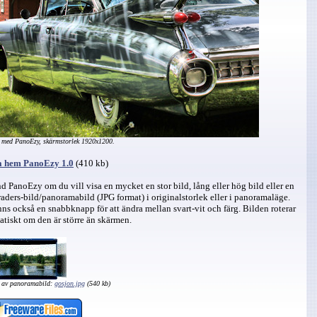
 med PanoEzy, skärmstorlek 1920x1200.
 hem PanoEzy 1.0
(410 kb)
 PanoEzy om du vill visa en mycket en stor bild, lång eller hög bild eller en
aders-bild/panoramabild (JPG format) i originalstorlek eller i panoramaläge.
nns också en snabbknapp för att ändra mellan svart-vit och färg. Bilden roterar
tiskt om den är större än skärmen.
 av panoramabild:
gosjon.jpg
(540 kb)