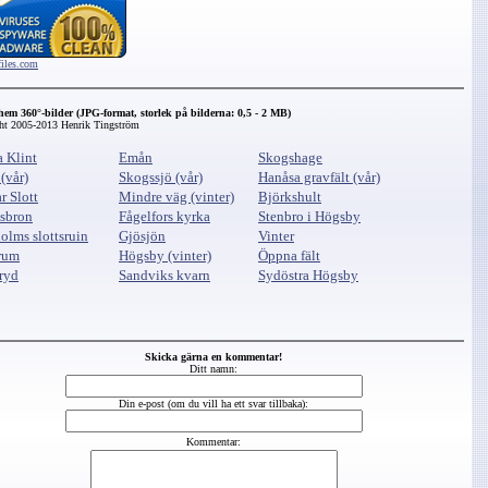
files.com
em 360°-bilder (JPG-format, storlek på bilderna: 0,5 - 2 MB)
ht 2005-2013 Henrik Tingström
 Klint
Emån
Skogshage
(vår)
Skogssjö (vår)
Hanåsa gravfält (vår)
r Slott
Mindre väg (vinter)
Björkshult
sbron
Fågelfors kyrka
Stenbro i Högsby
olms slottsruin
Gjösjön
Vinter
rum
Högsby (vinter)
Öppna fält
ryd
Sandviks kvarn
Sydöstra Högsby
Skicka gärna en kommentar!
Ditt namn:
Din e-post (om du vill ha ett svar tillbaka):
Kommentar: