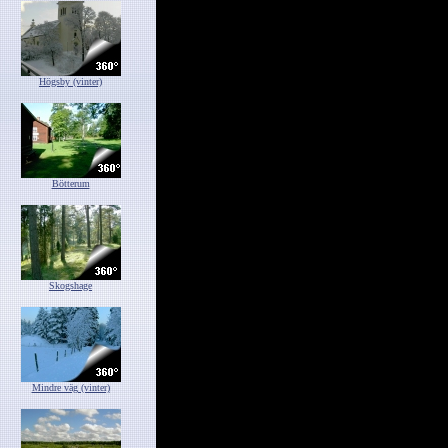
Högsby (vinter)
Bötterum
Skogshage
Mindre väg (vinter)