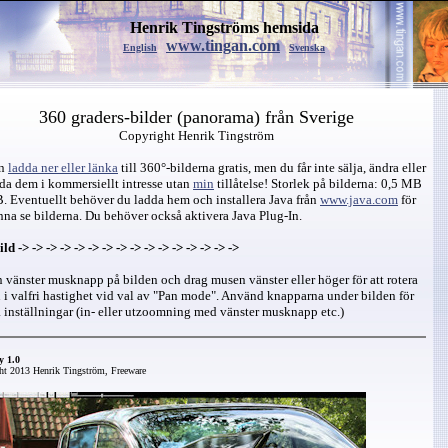
Henrik Tingströms hemsida
www.tingan.com
English
Svenska
360 graders-bilder (panorama) från Sverige
Copyright Henrik Tingström
an
ladda ner eller länka
till 360°-bilderna gratis, men du får inte sälja, ändra eller
da dem i kommersiellt intresse utan
min
tillåtelse!
Storlek på bilderna: 0,5 MB
. Eventuellt behöver du ladda hem och installera Java från
www.java.com
för
nna se bilderna. Du behöver också aktivera Java Plug-In.
ld -> -> -> -> -> -> -> -> -> -> -> -> -> -> -> ->
n vänster musknapp på bilden och drag musen vänster eller höger för att rotera
 i valfri hastighet vid val av "Pan mode". Använd knapparna under bilden för
 inställningar (in- eller utzoomning med vänster musknapp etc.)
y 1.0
ht 2013 Henrik Tingström, Freeware