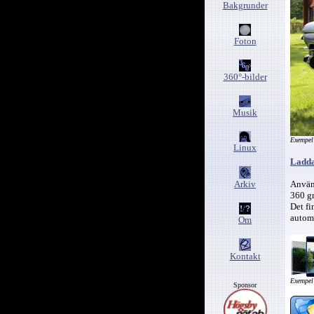
Bakgrunder
Foton
360°-bilder
Musik
Exempel
Linux
Ladda
Arkiv
Använd
360 gr
Det fi
automa
Om
Kontakt
Exempel
Sponsor