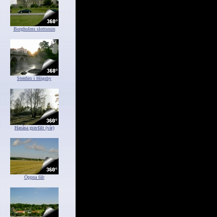
Borgholms slottsruin
Stenbro i Högsby
Hanåsa gravfält (vår)
Öppna fält