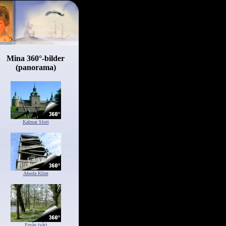
Mina 360°-bilder
(panorama)
Kalmar Slott
Aboda Klint
Emån (vår)