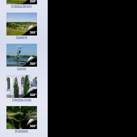
Sydöstra Högsby
Drageryd
Gösjön
Fågelfors kyrka
Björkshult