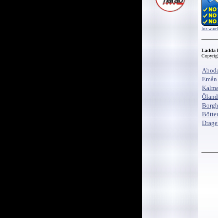
freeware
Ladda h
Copyrig
Aboda
Emån 
Kalma
Öland
Borgh
Bötte
Drage