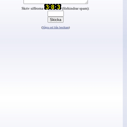
Skriv siffrorna
(förhindrar spam):
(
Några ord från besökare
)