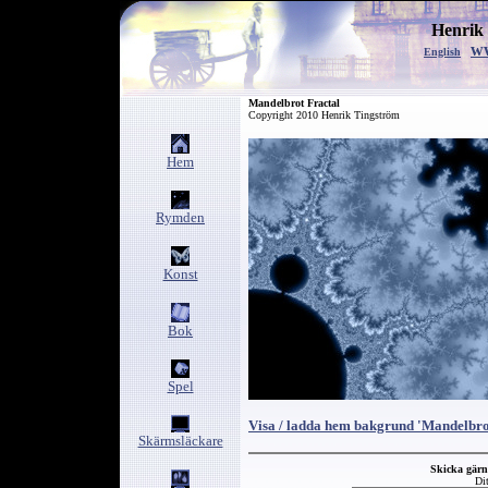
Henrik
w
English
Mandelbrot Fractal
Copyright 2010 Henrik Tingström
Hem
Rymden
Konst
Bok
Spel
Visa / ladda hem bakgrund 'Mandelbro
Skärmsläckare
Skicka gär
Di