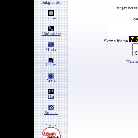
Bakgrunder
Din e-post (om du v
Foton
Kom
360°-bilder
Skriv siffrorna
Musik
(
Några ord
Linux
Arkiv
Om
Kontakt
Sponsor