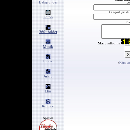
Bakgrunder
Di
Din e-post (om du v
Foton
Kom
360°-bilder
Skriv siffrorna
Musik
Linux
(
Några ord
Arkiv
Om
Kontakt
Sponsor