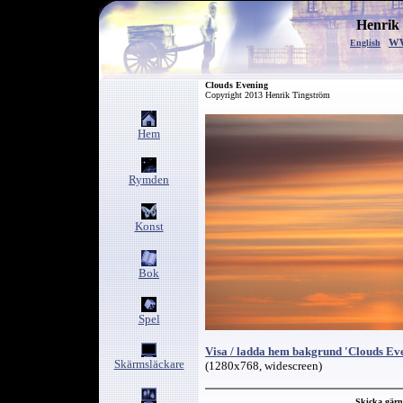
Henrik
w
English
Clouds Evening
Copyright 2013 Henrik Tingström
Hem
Rymden
Konst
Bok
Spel
Visa / ladda hem bakgrund 'Clouds Ev
Skärmsläckare
(1280x768, widescreen)
Skicka gär