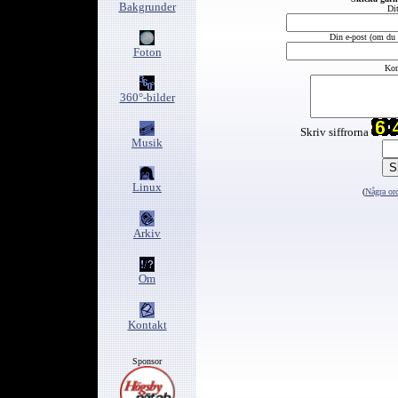
Bakgrunder
Di
Din e-post (om du v
Foton
Kom
360°-bilder
Skriv siffrorna
Musik
Linux
(
Några ord
Arkiv
Om
Kontakt
Sponsor