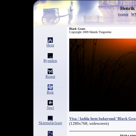
Henrik
w
English
Black Grass
Copyright 2009 Henrik Tingström
Hem
Rymden
Konst
Bok
Spel
Visa / ladda hem bakgrund 'Black Gra
Skärmsläckare
(1280x768, widescreen)
Skicka gär