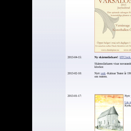
2013-04-15:
Ny skärmsläckare!
:
HTClock
Skärmsläckaren visar nuvarand
klockor.
2013-02-10:
Nytt
verk
-Kalmar Teater år 19
om teatern.
2013-01-17:
Nytt
Läs 
Kyrka