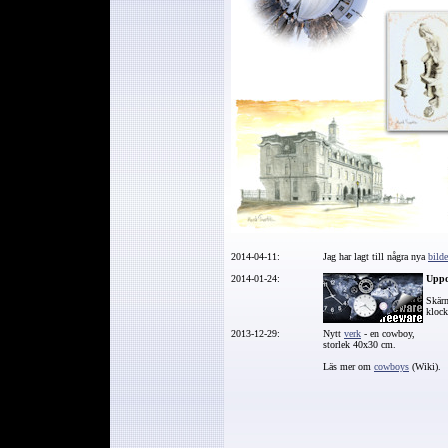
2014-04-11:
Jag har lagt till några nya
bilde
2014-01-24:
Uppd
Skärm
klock
2013-12-29:
Nytt
verk
- en cowboy,
storlek 40x30 cm.
Läs mer om
cowboys
(Wiki).