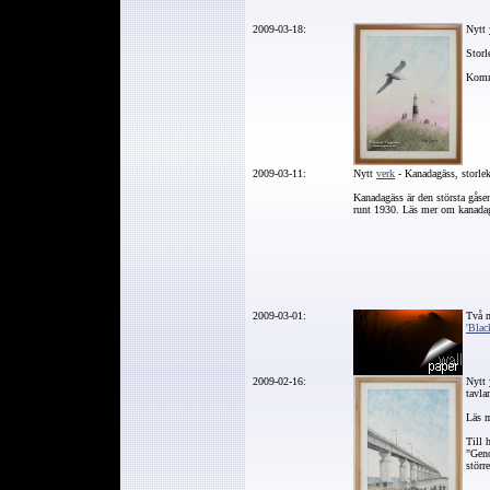
2009-03-18:
Nytt
Storl
Komm
2009-03-11:
Nytt
verk
- Kanadagäss,
storle
Kanadagäss är den största gåse
runt 1930. Läs mer om kanad
2009-03-01:
Två n
'Blac
2009-02-16:
Nytt
tavla
Läs 
Till 
"Geno
störr