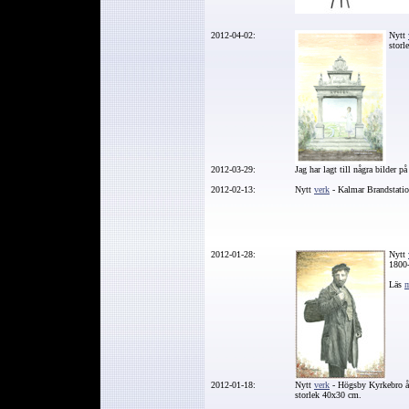
2012-04-02:
Nytt
storl
2012-03-29:
Jag har lagt till några bilder p
2012-02-13:
Nytt
verk
- Kalmar Brandstati
2012-01-28:
Nytt
1800-
Läs
m
2012-01-18:
Nytt
verk
- Högsby Kyrkebro å
storlek 40x30 cm.