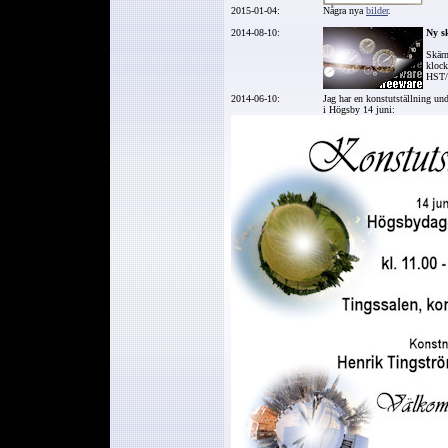
2015-01-04:
Några nya
bilder
.
2014-08-10:
Ny
sk
Skärm
klock
HST
2014-06-10:
Jag har en konstutställning u
i Högsby 14 juni: