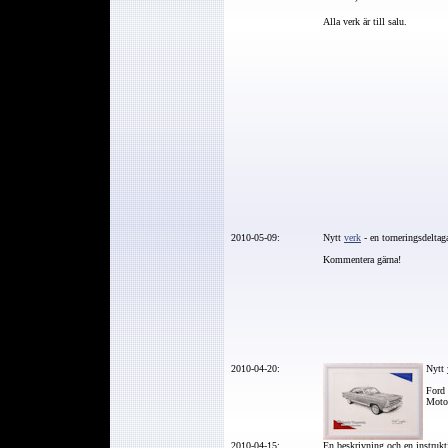
Alla verk är till salu.
2010-05-09:
Nytt
verk
-
en torneringsdeltag
Kommentera gärna!
2010-04-20:
Nytt
Ford 
Moto
2010-04-15:
En beskrivning och en instrukt