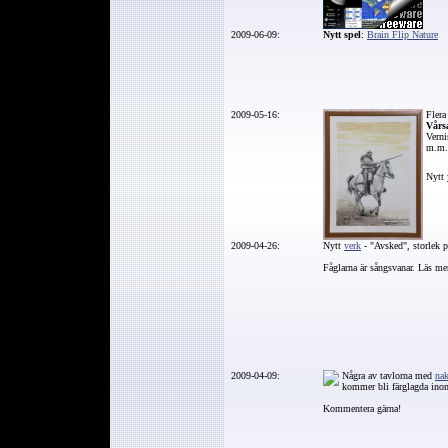
2009-06-09:
Nytt spel
:
Brain Flip Nature
2009-05-16:
Flera
Vårs
Verni
m.m.
Nytt
2009-04-26:
Nytt
verk
- "Avsked",
storlek 
Fåglarna är sångsvanar. Läs m
2009-04-09:
Några av tavlorna med
na
kommer bli färglagda ino
Kommentera gärna!