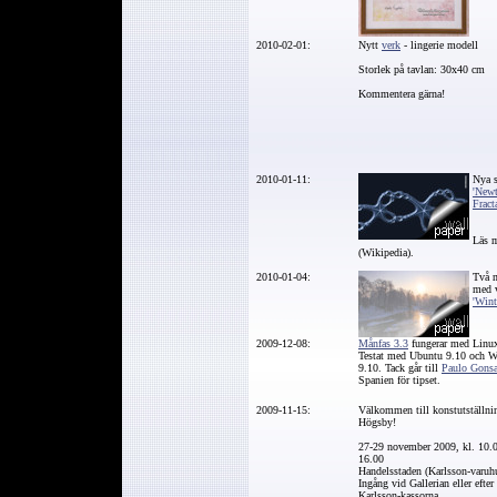
2010-02-01:
Nytt
verk
- lingerie modell
Storlek på tavlan: 30x40 cm
Kommentera gärna!
2010-01-11:
Nya s
'Newt
Fracta
Läs m
(Wikipedia).
2010-01-04:
Två n
med v
'Wint
2009-12-08:
Månfas 3.3
fungerar med Linu
Testat med Ubuntu 9.10 och W
9.10. Tack går till
Paulo Gonsa
Spanien för tipset.
2009-11-15:
Välkommen till konstutställni
Högsby!
27-29 november 2009, kl. 10.0
16.00
Handelsstaden (Karlsson-varuhu
Ingång vid Gallerian eller efter
Karlsson-kassorna.