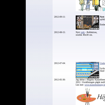
2012-09-11:
Nytt 
spökl
Endas
2012-08-15:
Nytt
verk
- Reflektion,
storlek 40x30 cm.
2012-07-04:
Unde
Lycka
Wolf 
2012-05-30:
Jag deltar i Högsby Konstföre
2012. Utställningen pågår mell
Läs mer:
www.konstforening.h