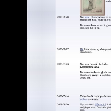
medel
2008-08-28:
Nya
verk
- Tempelriddare på hä
medeltiden m.m. finns till be
De senaste konstverken är gjor
storleken 30x40 cm.
2008-08-07:
Här
hittar du två nya bakgrunde
skrivbordet.
2008-07-26:
Nya verk finns till beskådan.
Kommentera gärna!
De senaste verken är gjorda me
blyerts och akvarell i storleken
30x40 cm.
2008-07-18:
Vid ett besök i min gamla hems
måla av
en riddare..
2008-06-30:
Nya versionen
Månfas 3.2
är t
nedgångar m.m. från valfri pla
med.