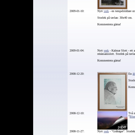
2009-01-10:
Nytt
verk
- en tempelriddare uta
Storlek på tavlan: 30x40 cm.
Kommentera gärna!
2009-01-04:
Nytt
verk
- Kalmar Slott - ett 
renässansslott.
Storlek på tavl
Kommentera gärna!
2008-12-20:
En
ä
Storl
Komm
2008-12-10:
Två n
"
Blu
2008-11-27:
Nytt
verk
- "Gråhäger". Storle