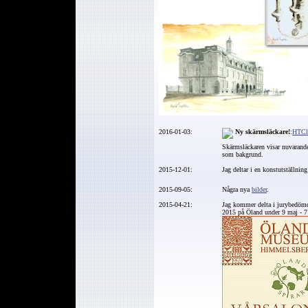
2016-01-03:
Ny
skärmsläckare!
:
HTCl
Skärmsläckaren visar nuvarand
som bakgrund.
2015-12-01:
Jag deltar i en konstutställnin
2015-09-05:
Några nya
bilder
.
2015-04-21:
Jag kommer delta i jurybedömd
2015 på Öland under 9 maj - 7