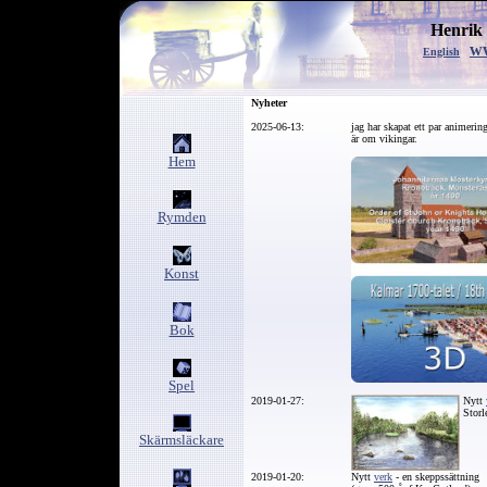
Henrik
w
English
Nyheter
2025-06-13:
jag har skapat ett par animerin
är om vikingar.
Hem
Rymden
Konst
Bok
Spel
2019-01-27:
Nytt
Stor
Skärmsläckare
2019-01-20:
Nytt
verk
- en skeppssättning