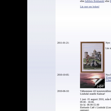
eller
Adlibris Bokhandel
eller
Läs mer om boken!
2011-01-21:
Nytt
Läs 
2010-10-05:
Nya b
'Even
'Chur
2010-06-10:
Välkommen till konstutställni
Lindsdal utanför Kalmar!
1 juni -31 augusti 2010, mån-fr
09.00 - 18.00,
lör kl. 08.00-15.00
Ekelunds Café i Lindsdal (Lin
centrum).