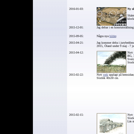
2016-01-03:
Ny
sk
Skärm
kloc
2015-12-01:
Jag deltar i en konstutställnin
2015-09-05:
Några nya
bilder
.
2015-04-21:
Jag kommer delta i jurybedömd
2015, Öland under 9 maj - 7 j
2015-04-12:
Nytt
BG, 3
Sveri
Stor
2015-02-22:
Nytt
verk
upplagt på hemsidan, 
Storlek 40x30 cm.
2015-02-15:
Nytt
Stor
Läs 