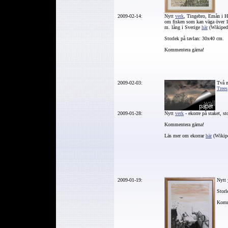
2009-02-14:
Nytt
verk
, Tingebro, Emån i 
om fisken som kan väga över 1
m. lång i Sverige
här
(Wikipedi
Storlek på tavlan: 30x40 cm.
Kommentera gärna!
2009-02-03:
Två n
Trees
2009-01-28:
Nytt
verk
- ekorre på staket, s
Kommentera gärna!
Läs mer om ekorrar
här
(Wikipe
2009-01-19:
Nytt
Storl
Komm