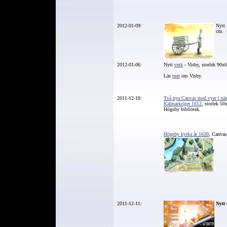
2012-01-09:
Nytt
cm.
2012-01-06:
Nytt
verk
- Visb
y, storlek 90x
Läs
mer
om Visby.
2011-12-18:
Två nya Canvas med vyer i nä
Kalmarkriget 1612
, storlek 50
Högsby bibliotek.
Högsby kyrka år 1630
, Canvas
2011-12-11:
Nytt 