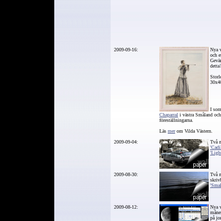
2009-09-16:
Nya 
och 
Gevär
detta
Storl
30x4
I som
Chaparral
i västra Småland och i
föreställningarna.
Läs
mer
om Vilda Västern.
2009-09-04:
Två n
'Cadi
'Ligh
2009-08-30:
Två n
skriv
'Smal
2009-08-12:
Nya 
månen
på jo