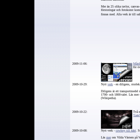
Mer än 25 olika tavlor, canvas-
förstoringar och fotokonst ko
finnas med. Alla verk är till sa
2009-11-06:
Månf
för ö
2009-10-29:
Nytt
verk
- en diligens,
storle
Diligens är ett transportmedel
1700- och 1800-talet. Läs mer
(Wikipedia).
2009-10-22:
Två n
'Gate'
2009-10-08:
Nytt verk
-
cowboy till häst
. S
Läs
mer
om Vilda Västern på W