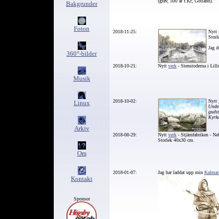
(grav, 500 år f.Kr, Gotland).
Bakgrunder
Foton
2018-11-25:
Nytt
Stor
Jag d
360°-bilder
2018-10-21:
Nytt
verk
- Stenstoderna i Lill
Musik
2018-10-02:
Nytt
Linux
Unde
gudst
Kyrka
Arkiv
2018-08-29:
Nytt
verk
- Stjärnfabriken - Ne
Storlek 40x30 cm.
Om
2018-01-07:
Jag har laddat upp min
Kalmar
Kontakt
Sponsor