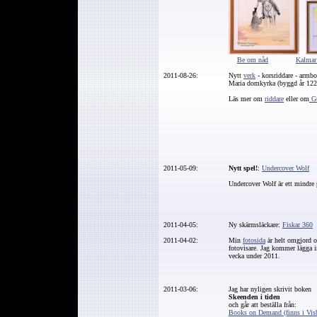
Be om nåd
Kalmar
2011-08-26:
Nytt
verk
- korsriddare - armbo
Maria domkyrka (byggd år 122
Läs mer om
riddare
eller om
Gu
2011-05-09:
Nytt spel!
:
Undercover Wolf
Undercover Wolf är ett mindre 
2011-04-05:
Ny skärmsläckare:
Fiskar 360
2011-04-02:
Min
fotosida
är helt omgjord o
fotovisare. Jag kommer lägga i
vecka under 2011.
2011-03-06:
Jag har nyligen skrivit boken
Skeenden i tiden
och går att beställa från:
Books on Demand (finns i Vis