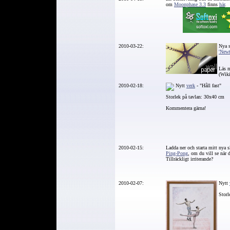
om
Moonphase 3.3
finns
här
.
2010-03-22:
Nya s
'Newt
Läs m
(Wiki
2010-02-18:
Nytt
verk
- "Håll fast"
Storlek på tavlan: 30x40 cm
Kommentera gärna!
2010-02-15:
Ladda ner och starta mitt nya 
Ping-Pong
, om du vill se när 
Tillräckligt irriterande?
2010-02-07:
Nytt
Storl