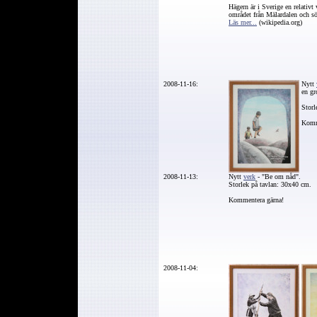
Hägern är i Sverige en relativt 
området från Mälardalen och sö
Läs mer...
(wikipedia.org)
2008-11-16:
Nytt
en gr
Storl
Komm
2008-11-13:
Nytt
verk
- "Be om nåd".
Storlek på tavlan: 30x40 cm.
Kommentera gärna!
2008-11-04: