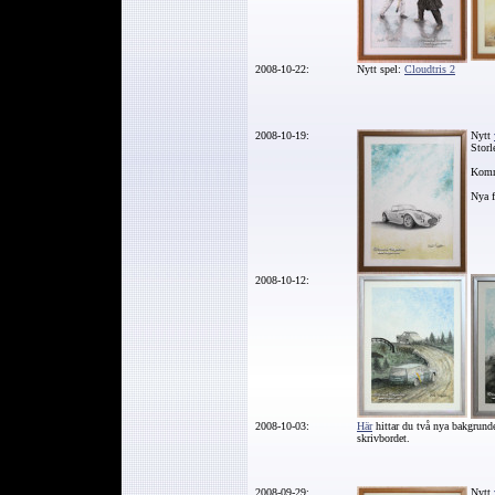
2008-10-22:
Nytt spel:
Cloudtris 2
2008-10-19:
Nytt
Storl
Komm
Nya f
2008-10-12:
2008-10-03:
Här
hittar du två nya bakgrunde
skrivbordet.
2008-09-29:
Nytt