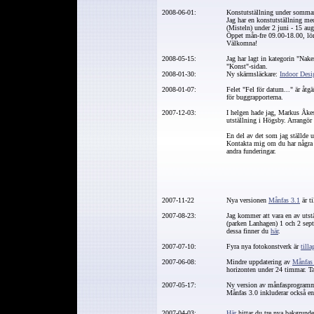
2008-06-01:
Konstutställning under somma
Jag har en konstutställning me
(Misteln) under 2 juni - 15 au
Öppet mån-fre 09.00-18.00, lö
Välkomna!
2008-05-15:
Jag har lagt in kategorin "Nak
"Konst"-sidan.
2008-01-30:
Ny skärmsläckare:
Indoor Desi
2008-01-07:
Felet "Fel för datum..." är åtgä
för buggrapporterna.
2007-12-03:
I helgen hade jag, Markus Åke
utställning i Högsby. Arrangör
En del av det som jag ställde u
Kontakta mig om du har några f
andra funderingar.
2007-11-22
Nya versionen
Månfas 3.1
är ti
2007-08-23:
Jag kommer att vara en av utst
(parken Lanhagen) 1 och 2 sep
dessa finner du
här
.
2007-07-10:
Fyra nya fotokonstverk är
tilla
2007-06-08:
Mindre uppdatering av
Månfas
horizonten under 24 timmar. Tac
2007-05-17:
Ny version av månfasprogram
Månfas 3.0 inkluderar också en
2007-04-03:
Här
hittar du tre nya bakgrunde