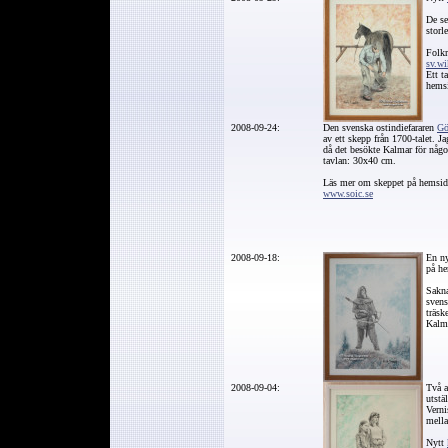
De se
stor
Folkr
sv.wi
Ett t
hemsi
2008-09-24:
Den svenska ostindiefararen
Gö
av ett skepp från 1700-talet. Ja
då det besökte Kalmar för någ
tavlan: 30x40 cm.
Läs mer om skeppet på hemsid
www.soic.se
2008-09-18:
En n
på h
Sakna
sven
träsk
Kalma
2008-09-04:
Två a
utstä
Verni
mella
Nytt