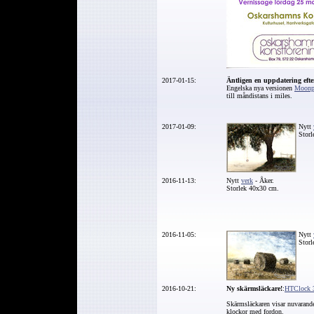
2017-01-15:
Äntligen en uppdatering efte
Engelska nya versionen
Moonp
till måndistans i miles.
2017-01-09:
Nytt
Stor
2016-11-13:
Nytt
verk
- Åker.
Storlek 40x30 cm.
2016-11-05:
Nytt
Stor
2016-10-21:
Ny
skärmsläckare!
:
HTClock 3
Skärmsläckaren visar nuvarand
klockor med fordon.