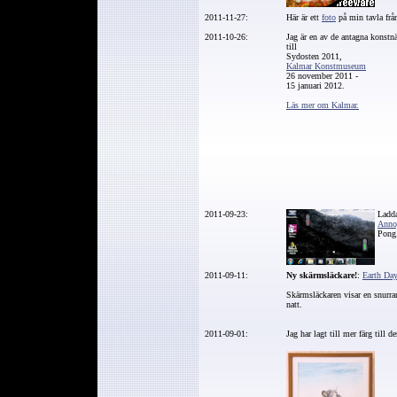
2011-11-27:
Här är ett
foto
på min tavla frå
2011-10-26:
Jag är en av de antagna konstnä
till
Sydosten 2011,
Kalmar Konstmuseum
26 november 2011 -
15 januari 2012.
Läs mer om Kalmar.
2011-09-23:
Ladda
Anno
Pong.
2011-09-11:
Ny skärmsläckare!
:
Earth Da
Skärmsläckaren visar en snurran
natt.
2011-09-01:
Jag har lagt till mer färg till 