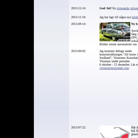
2013-12-14:
God Jul
!
En
irriterande julto
2013-11-10:
Jag har lagt till några nya
bilde
2013-09-14:
Ny bi
Använ
lång 
(JPG 
också
Bilden roterar automatiskt om 
2013-09-05:
Jag kommer deltaga under
konstutställningen "All konst i
Småland", Virserums Konsthall
Virserum under perioden
6 oktober - 12 december. Läs m
virserumskonsthall.com
2013-07-22:
Här ä
blå 3
glas