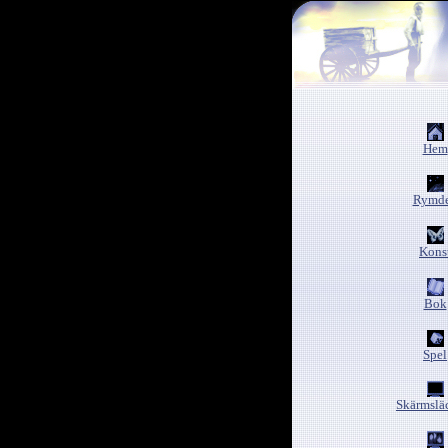
Hem
Rymd
Kons
Bok
Spel
Skärmslä