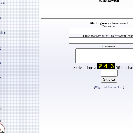
Amelkovich
der
n
Skicka gärna en kommentar!
Ditt namn:
lder
Din e-post (om du vill ha ett svar tillbaka
Kommentar:
k
x
Skriv siffrorna
(förhindra
v
(
Några ord från besökare
)
kt
r