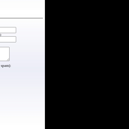
):
r spam):