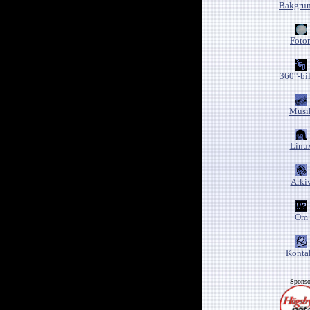
Bakgrun
Foto
360°-bi
Musi
Linu
Arki
Om
Konta
Sponso