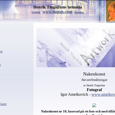
Henrik Tingströms hemsida
www.tingan.com
English
Svenska
en
t
Nakenkonst
Akvarellmålningar
av Henrik Tingström
Fotograf
Igor Amelkovich -
www.amelkov
ckare
Nakenkonst nr 10, baserad på ett foto och med tillåt