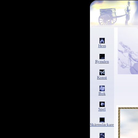
Hem
Rymden
Konst
Bok
Spel
Skärmsläckare