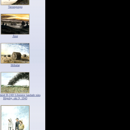
Tarzangunga
Åker
Höbalar
ated B-24D Liberator landade nära
Högsby, okt 9, 1943