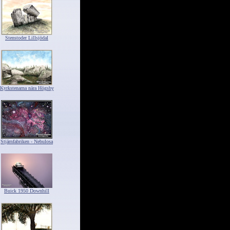
Stenstoder Lillsjödal
Kyrkstenarna nära Högsby
Stjärnfabriken - Nebulosa
Buick 1950 Downhill