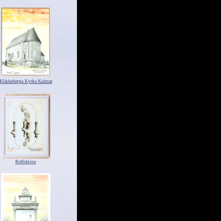
Kläckeberga Kyrka Kalmar
Reflektion