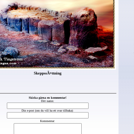
SkeppssÃ¤ttning
Skicka gärna en kommentar!
Ditt namn:
Din e-post (om du vill ha ett svar tillbaka):
Kommentar: