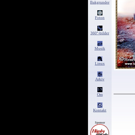
Bakgrunder
Foton
360°-bilder
Musik
Linux
Arkiv
Om
Kontakt
Sponsor