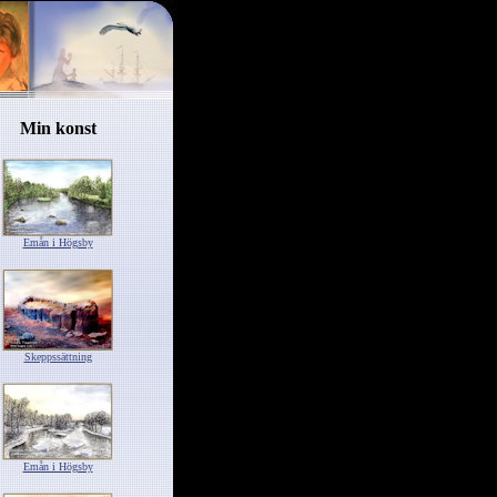
Min konst
Emån i Högsby
Skeppssättning
Emån i Högsby