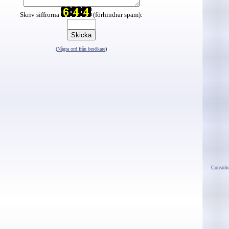
Skriv siffrorna
(förhindrar spam):
(
Några ord från besökare
)
Consolid