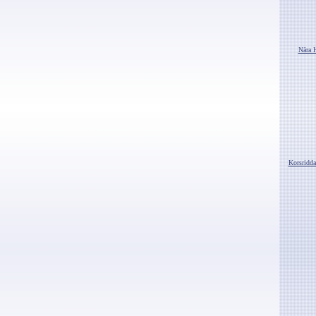
Nära 
Korsridda