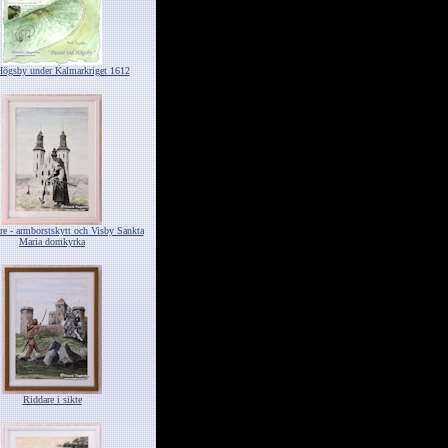
Högsby under Kalmarkriget 1612
re - armborstskytt och Visby Sankta
Maria domkyrka
Riddare i sikte