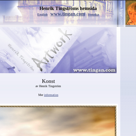
Henrik Tingströms hemsida
www.tingan.com
English
Svenska
Konst
av Henrik Tingström
Mer
information