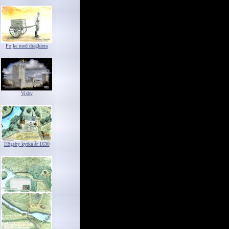
Pojke med dragkärra
Visby
Högsby kyrka år 1630