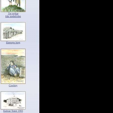
Tre pojkar
från medeltiden
Eketorps borg
Cowboy
Kalmar Teater 1903