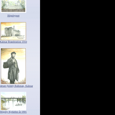
Högsbyport
Kalmar Brandstation 1910
rättare (bödel) Balkman, Kalmar
Högsby Kyrkebro år 1901