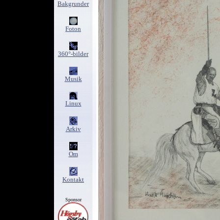
Bakgrunder
Foton
360°-bilder
Musik
Linux
Arkiv
Om
Kontakt
Sponsor