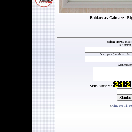
Riddare av Calmare - Bly
Skicka gärna en k
Ditt namn:
Din e-post (om du vill ha et
Kommentar
Skriv siffrorna
(
Några ord från be