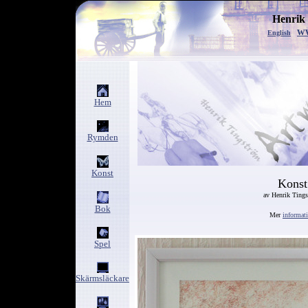
Henrik
w
English
Hem
Rymden
Konst
Konst
av Henrik Ting
Bok
Mer
informat
Spel
Skärmsläckare