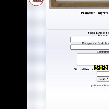
Promenad - Blyerts 
Skicka gärna en k
Ditt namn:
Din e-post (om du vill ha et
Kommentar
Skriv siffrorna
(
Några ord från be