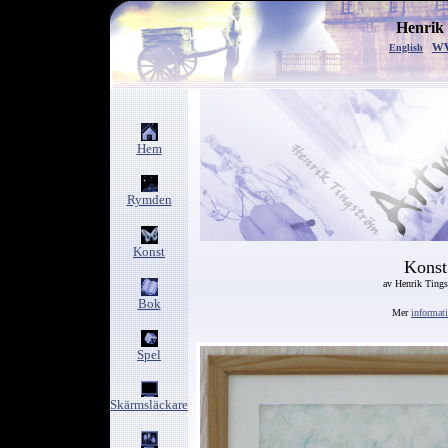
Henrik
w
English
Hem
Rymden
Konst
Konst
av Henrik Ting
Bok
Mer
informat
Spel
Skärmsläckare