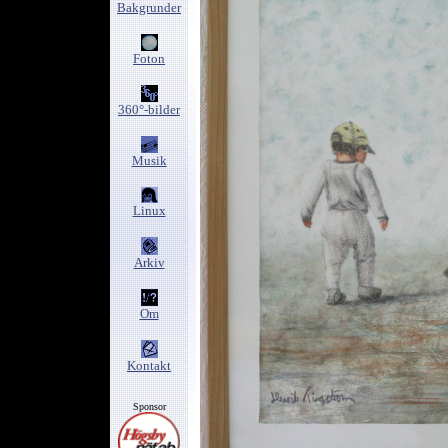
Bakgrunder
Foton
360°-bilder
Musik
Linux
Arkiv
Om
Kontakt
Sponsor