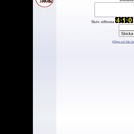
Kommentar
Skriv siffrorna
(
Några ord från be