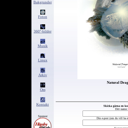
Bakgrunder
Foton
360°-bilder
Musik
Linux
Arkiv
Natural Dra
Om
Kontakt
Skicka gärna en k
Ditt namn:
Sponsor
Din e-post (om du vill ha et