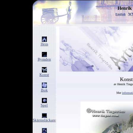
Henrik
w
English
Hem
Rymden
Konst
Konst
av Henrik Ting
Bok
Mer
informat
Spel
Skärmsläckare