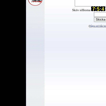
Skriv siffrorna
(
Några ord från be