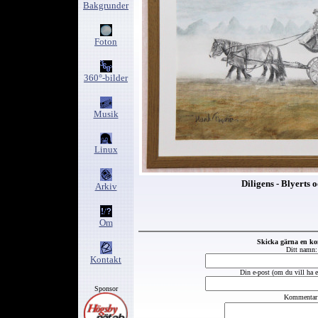
Bakgrunder
Foton
360°-bilder
Musik
Linux
Diligens - Blyerts 
Arkiv
Om
Skicka gärna en k
Ditt namn:
Kontakt
Din e-post (om du vill ha et
Sponsor
Kommentar