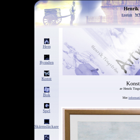
Henrik
w
English
Hem
Rymden
Konst
Konst
av Henrik Ting
Bok
Mer
informat
Spel
Skärmsläckare