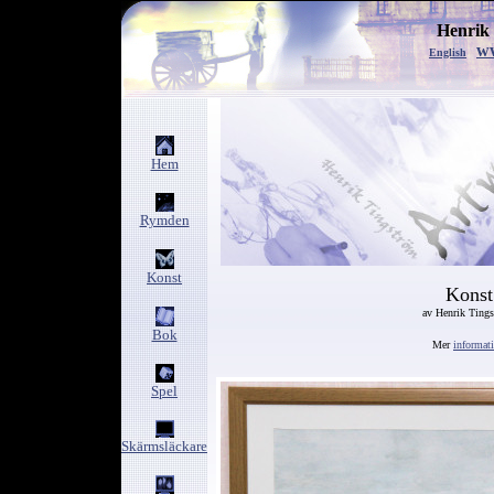
Henrik
w
English
Hem
Rymden
Konst
Konst
av Henrik Ting
Bok
Mer
informat
Spel
Skärmsläckare