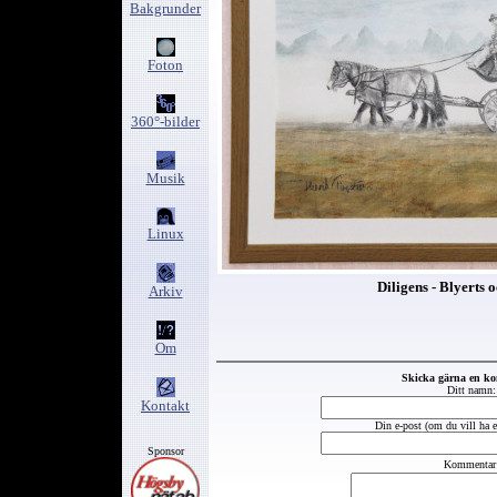
Bakgrunder
Foton
360°-bilder
Musik
Linux
Diligens - Blyerts 
Arkiv
Om
Skicka gärna en k
Ditt namn:
Kontakt
Din e-post (om du vill ha et
Sponsor
Kommentar