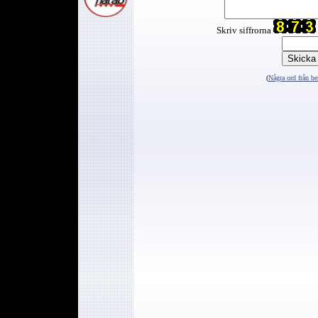
Skriv siffrorna
(
Några ord från be