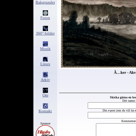
Bakgrunder
Foton
360°-bilder
Musik
Linux
Ã…ker - Akv
Arkiv
Om
Skicka gärna en k
Ditt namn:
Kontakt
Din e-post (om du vill ha et
Kommentar
Sponsor