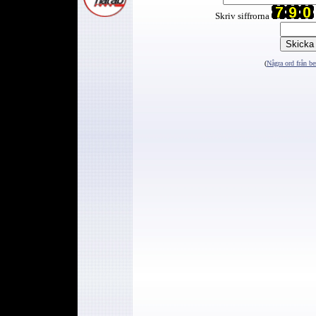
Skriv siffrorna
(
Några ord från be