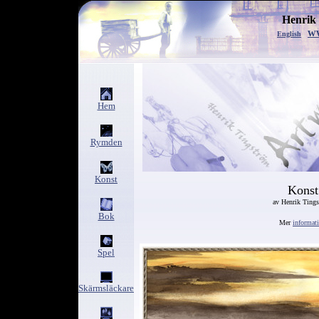
Henrik
w
English
Hem
Rymden
Konst
Konst
av Henrik Ting
Bok
Mer
informat
Spel
Skärmsläckare