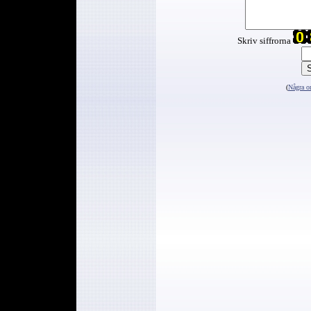
Skriv siffrorna
(
Några or