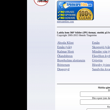
freewarefiles.com
Ladda hem 360°-bilder (JPG-format, storlek på bi
Copyright 2005-2013 Henrik Tingström
Aboda Klint
Emån
Emån (vår)
Skogssjö (vår
Kalmar Slott
Mindre väg (v
Ölandsbron
Fågelfors kyr
Borgholms slottsruin
Gjösjön
Bötterum
Högsby (vint
Drageryd
Sandviks kva
Skicka gär
D
Din e-post (om du 
Ko