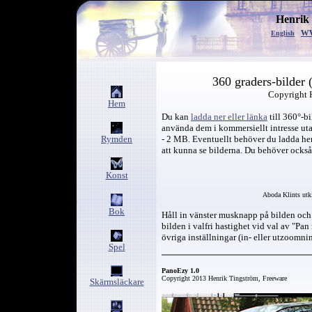
Henrik
w
English
360 graders-bilder 
Copyright 
Hem
Du kan
ladda ner eller länka
till 360°-bi
använda dem i kommersiellt intresse ut
Rymden
- 2 MB. Eventuellt behöver du ladda hem
att kunna se bilderna. Du behöver också
Konst
Aboda Klints utk
Bok
Håll in vänster musknapp på bilden och d
bilden i valfri hastighet vid val av "P
övriga inställningar (in- eller utzoomn
Spel
PanoEzy 1.0
Copyright 2013 Henrik Tingström, Freeware
Skärmsläckare