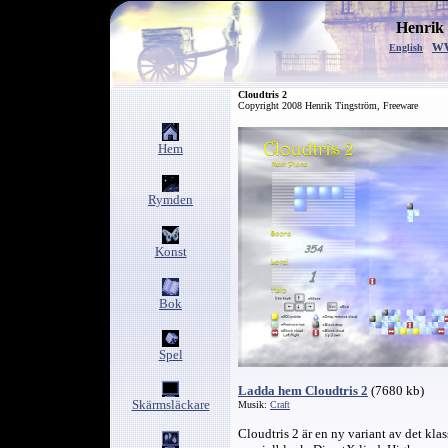
Henrik
w
English
Cloud
tris 2
Copyright 2008 Henrik Tingström, Freeware
Hem
Rymden
Konst
Bok
Spel
Ladda hem Cloudtris 2
(7680 kb)
Skärmsläckare
Musik:
Craft
Cloudtris 2 är en ny variant av det klas