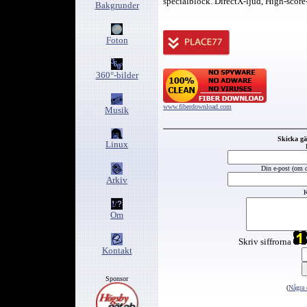
specialblock. DirectX-ljud, High-score-
Bakgrunder
Foton
360°-bilder
www.fiberdownload.com
Musik
Skicka g
Linux
Din e-post (om du
Arkiv
K
Om
Skriv siffrorna
Kontakt
Sponsor
(
Några 